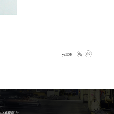
分享至 :
发区正裕路1号